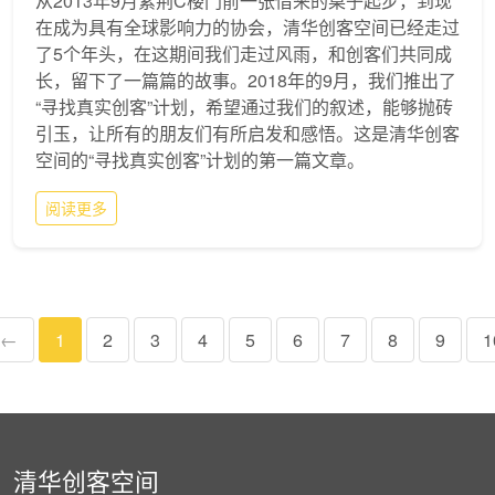
从2013年9月紫荆C楼门前一张借来的桌子起步，到现
在成为具有全球影响力的协会，清华创客空间已经走过
了5个年头，在这期间我们走过风雨，和创客们共同成
长，留下了一篇篇的故事。2018年的9月，我们推出了
“寻找真实创客”计划，希望通过我们的叙述，能够抛砖
引玉，让所有的朋友们有所启发和感悟。这是清华创客
空间的“寻找真实创客”计划的第一篇文章。
阅读更多
←
1
2
3
4
5
6
7
8
9
1
清华创客空间